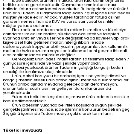
· İade edilecek ürünlerin mutlaka ürün faturasının orijinali ile
birlikte teslimi gerekmektedir. Cayma hakkının kullanılması
halinde, fatura aslının iadesi zorunludur. Bu belgelerin ve ürünün/
ürünlerin Tudem 'e ulaşmasını takip eden 7 gün içinde ürün bedeli
müşteriye iade edilir. Ancak, müşteri tarafından fatura aslının
gönderilmemesi halinde KDV ve varsa sair yasal kesintiler
müşteriye iade edilemez.
· Elektronik ortamda anında ifa edilen hizmetler ve tüketiciye
anında teslim edilen mallar, tüketicinin özel istek ve talepleri
uyarınca üretilen veya üzerinde değişiklik ya da ilaveler yapılarak
kişiye özel hale getirilen mallar, niteliği itibarı ile iade
edilemeyecek kopyalanabilir yazılım, programlar, tek kullanımlık
mallar ile hızla bozulma veya son kullanma tarihi geçme ihtimali
olan malların iadesi mümkün değildir.
· Gerekçesiz ürün iadesi malın tarafınıza teslimini takip eden 7
günlük süre içerisinde ve yazılı şekilde yapılmalıdır.
· İadesi yapılacak ürünler Tudem in çalıştığı kargo şirketleri
aracılığı ile tarafımıza ulaştırılmalıdır.
· Ürün, paket koruyucu bir ambalaj içerisine yerleştirilmeli ve
kargo şirketinin etiketi ürün ambalajının üzerinde bulunmamalıdır.
Ürünün ambalajında meydana gelecek olan deformasyon,
ürünün tekrar satılmasını engelleyen durumlar arasında
yeralmaktadır.
· Yukarıda belirtilen koşulları taşımayan ürün iadeleri kesinlikle
kabul edilmemektedir.
· Ürün iadesinin yukarıda belirtilen koşullara uygun şekilde
gerçekleştirilmesi halinde, iade işlemine konu ürün bedeli en geç
3 iş günü içerisinde Tudem hediye çeki olarak tanımlanır.
Tüketici mevzuatı