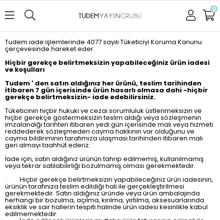
0
Tudem iade işlemlerinde 4077 sayılı Tüketiciyi Koruma Kanunu
çerçevesinde hareket eder.
Hiçbir gerekçe belirtmeksizin yapabileceğiniz ürün iadesi
ve koşulları
Tudem ' den satın aldığınız her ürünü, teslim tarihinden
itibaren 7 gün içerisinde ürün hasarlı olmasa dahi -hiçbir
gerekçe belirtmeksizin- iade edebilirsiniz.
Tüketicinin hiçbir hukuki ve cezai sorumluluk üstlenmeksizin ve
hiçbir gerekçe göstermeksizin teslim aldığı veya sözleşmenin
imzalandığı tarihten itibaren yedi gün içerisinde malı veya hizmeti
reddederek sözleşmeden cayma hakkının var olduğunu ve
cayma bildiriminin tarafımıza ulaşması tarihinden itibaren malı
geri almayı taahhüt ederiz.
İade için, satın aldığınız ürünün tahrip edilmemiş, kullanılmamış
veya tekrar satılabilirliği bozulmamış olması gerekmektedir.
· Hiçbir gerekçe belirtmeksizin yapabileceğiniz ürün iadesinin,
ürünün tarafınıza teslim edildiği hali ile gerçekleştirilmesi
gerekmektedir. Satın aldığınız üründe veya ürün ambalajında
herhangi bir bozulma, açılma, kırılma, yırtılma, aksesuarlarında
eksiklik ve sair hallerin tespiti halinde ürün iadesi kesinlikle kabul
edilmemektedir.