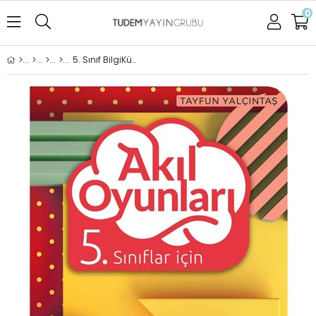
0
5. Sınıf BilgiKüpü Akıl Oyunları