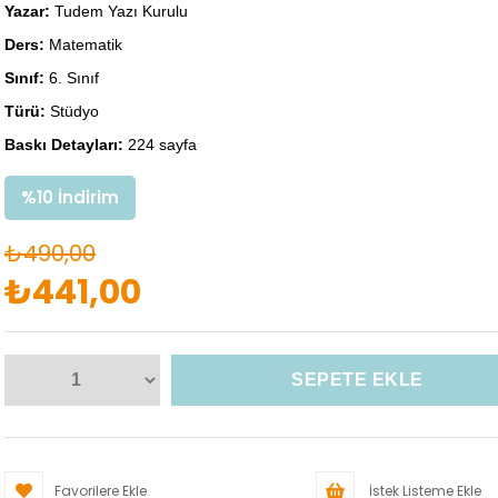
Yazar:
Tudem Yazı Kurulu
Ders:
Matematik
Sınıf:
6. Sınıf
Türü:
Stüdyo
Baskı Detayları:
224 sayfa
%
10
İndirim
₺490,00
₺441,00
Favorilere Ekle
İstek Listeme Ekle