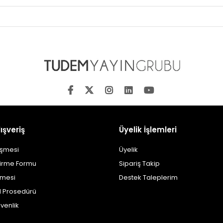
ışveriş
Üyelik İşlemleri
eşmesi
Üyelik
dirme Formu
Sipariş Takip
şmesi
Destek Taleplerim
al Prosedürü
üvenlik