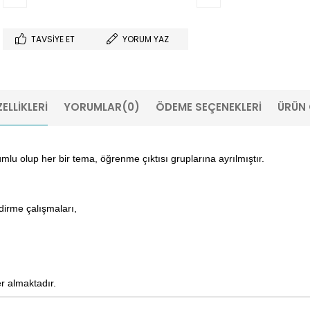
TAVSIYE ET
YORUM YAZ
ELLIKLERI
YORUMLAR
(0)
ÖDEME SEÇENEKLERI
ÜRÜN 
umlu olup her bir tema, öğrenme çıktısı gruplarına ayrılmıştır.
irme çalışmaları,
er almaktadır.