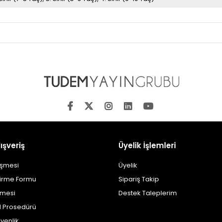
ışveriş
Üyelik İşlemleri
eşmesi
Üyelik
dirme Formu
Sipariş Takip
şmesi
Destek Taleplerim
al Prosedürü
üvenlik