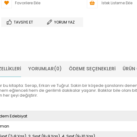
Favorilere Ekle
İstek Listeme Ekle
TAVSIYE ET
YORUM YAZ
ELLIKLERI
YORUMLAR
(0)
ÖDEME SEÇENEKLERI
ÜRÜN 
var bu kitapta: Serap, Erkan ve Tuğrul. Sakin bir köşede şanslarını de
em eğlenceli hem de gerilimli dakikalar yaşanır. Balıklar bile olanı bite
her şeyi değiştirir.
dem Edebiyat
oman
 Sınıf (7-8 Yaş)
3. Sınıf (8-9 Yaş)
4. Sınıf (9-10 Yaş)