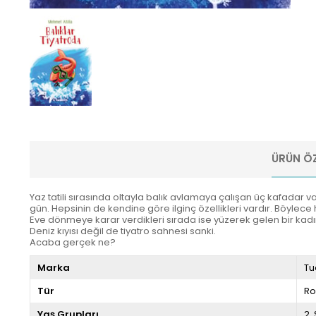
ÜRÜN ÖZ
Yaz tatili sırasında oltayla balık avlamaya çalışan üç kafadar 
gün. Hepsinin de kendine göre ilginç özellikleri vardır. Böylece h
Eve dönmeye karar verdikleri sırada ise yüzerek gelen bir kadın 
Deniz kıyısı değil de tiyatro sahnesi sanki.
Acaba gerçek ne?
Marka
Tu
Tür
R
Yaş Grupları
2.