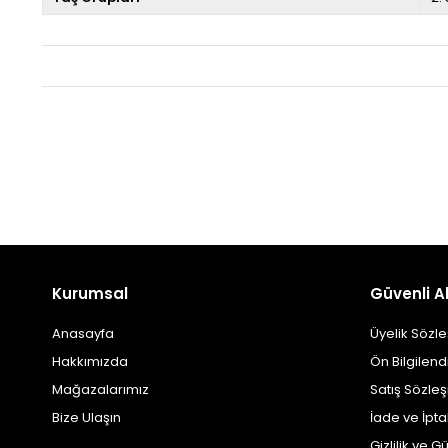
Kurumsal
Güvenli Al
Anasayfa
Üyelik Sözl
Hakkımızda
Ön Bilgilen
Mağazalarımız
Satış Sözle
Bize Ulaşın
İade ve İpt
Gizlilik ve G