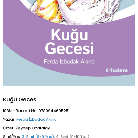
Kuğu Gecesi
ISBN - Barkod No: 9789944695251
Yazar:
Ferda İzbudak Akıncı
Çizer: Zeynep Özatalay
Sınıf/Yaş:
3. Sınıf (8-9 Yaş)
,
4. Sınıf (9-10 Yaş)