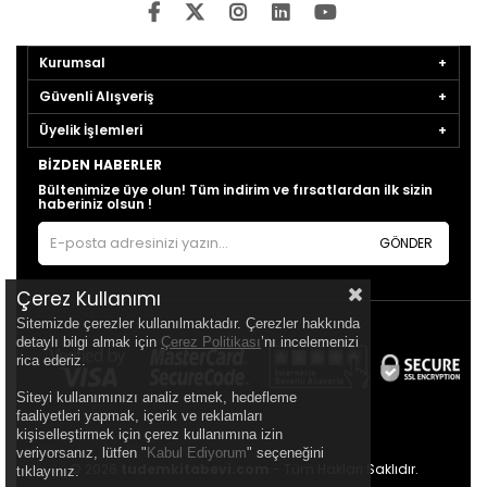
Kurumsal
Güvenli Alışveriş
Üyelik İşlemleri
BIZDEN HABERLER
Bültenimize üye olun! Tüm indirim ve fırsatlardan ilk sizin
haberiniz olsun !
GÖNDER
Çerez Kullanımı
Sitemizde çerezler kullanılmaktadır. Çerezler hakkında
detaylı bilgi almak için
Çerez Politikası
’nı incelemenizi
rica ederiz.
Siteyi kullanımınızı analiz etmek, hedefleme
faaliyetleri yapmak, içerik ve reklamları
kişiselleştirmek için çerez kullanımına izin
veriyorsanız, lütfen "
Kabul Ediyorum
" seçeneğini
© 2026
tudemkitabevi.com
- Tüm Hakları Saklıdır.
tıklayınız.