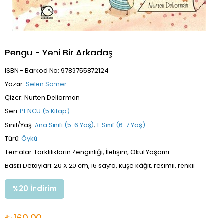
Pengu - Yeni Bir Arkadaş
ISBN - Barkod No: 9789755872124
Yazar:
Selen Somer
Çizer: Nurten Deliorman
Seri:
PENGU (5 Kitap)
Sınıf/Yaş:
Ana Sınıfı (5-6 Yaş)
,
1. Sınıf (6-7 Yaş)
Türü:
Öykü
Temalar: Farklılıkların Zenginliği, İletişim, Okul Yaşamı
Baskı Detayları: 20 X 20 cm, 16 sayfa, kuşe kâğıt, resimli, renkli
%
20
İndirim