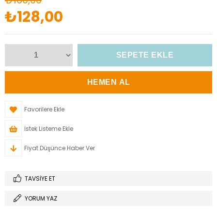
₺160,00
₺128,00
Favorilere Ekle
İstek Listeme Ekle
Fiyat Düşünce Haber Ver
TAVSIYE ET
YORUM YAZ