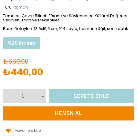
Türü:
Roman
Temalar: Çevre Bilinci , Efsane ve Söylenceler, Kültürel Değerler,
Serüven, Tarih ve Medeniyet
Baskı Detayları: 13,5x19,5 cm, 104 sayfa, holmen kâğıt, sert kapak
%
20
İndirim
₺550,00
₺440,00
Favorilere Ekle