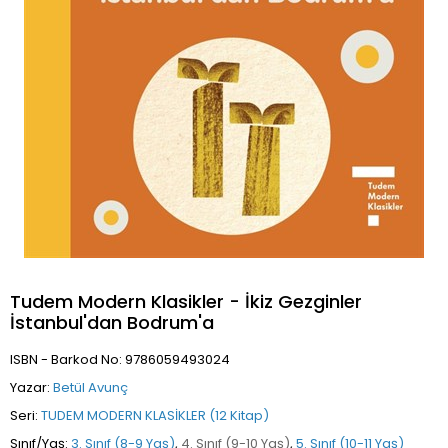
Tudem Modern Klasikler - İkiz Gezginler
İstanbul'dan Bodrum'a
ISBN - Barkod No: 9786059493024
Yazar:
Betül Avunç
Seri:
TUDEM MODERN KLASİKLER (12 Kitap)
Sınıf/Yaş:
3. Sınıf (8-9 Yaş)
,
4. Sınıf (9-10 Yaş)
,
5. Sınıf (10-11 Yaş)