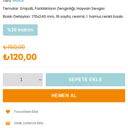
Türü:
Masal
Temalar: Empati, Farklılıkların Zenginliği, Hayvan Sevgisi
Baskı Detayları: 170x240 mm, 16 sayfa, resimli, 1. hamur,renkli baskı
%
20
İndirim
₺150,00
₺120,00
Favorilere Ekle
İstek Listeme Ekle