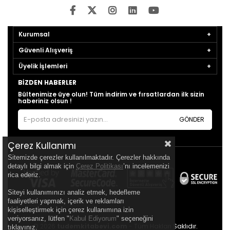
Kurumsal
Güvenli Alışveriş
Üyelik İşlemleri
BIZDEN HABERLER
Bültenimize üye olun! Tüm indirim ve fırsatlardan ilk sizin
haberiniz olsun !
GÖNDER
Çerez Kullanımı
Sitemizde çerezler kullanılmaktadır. Çerezler hakkında
detaylı bilgi almak için
Çerez Politikası
’nı incelemenizi
rica ederiz.
Siteyi kullanımınızı analiz etmek, hedefleme
faaliyetleri yapmak, içerik ve reklamları
kişiselleştirmek için çerez kullanımına izin
veriyorsanız, lütfen "
Kabul Ediyorum
" seçeneğini
© 2026
tudemkitabevi.com
- Tüm Hakları Saklıdır.
tıklayınız.