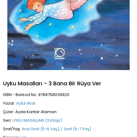
Uyku Masalları - 3 Bana Bir Rüya Ver
ISBN - Barkod No: 9789758039920
Yazar:
Aytül Akal
Çizer: Ayda Kantar Ataman
Seri:
UYKU MASALLARI (3 Kitap)
Sınıf/Yaş:
Ana Sınıfı (5-6 Yaş)
,
1. Sınıf (6-7 Yaş)