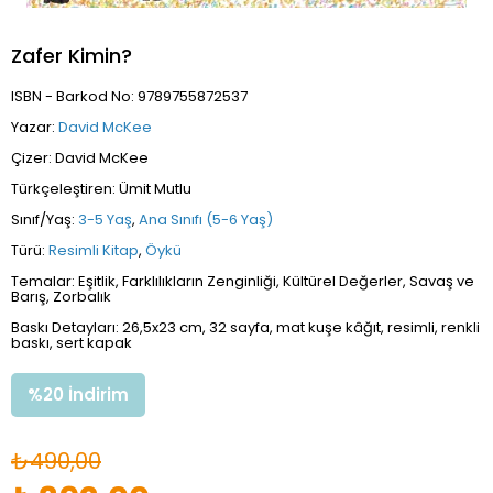
Zafer Kimin?
ISBN - Barkod No: 9789755872537
Yazar:
David McKee
Çizer: David McKee
Türkçeleştiren: Ümit Mutlu
Sınıf/Yaş:
3-5 Yaş
,
Ana Sınıfı (5-6 Yaş)
Türü:
Resimli Kitap
,
Öykü
Temalar: Eşitlik, Farklılıkların Zenginliği, Kültürel Değerler, Savaş ve
Barış, Zorbalık
Baskı Detayları: 26,5x23 cm, 32 sayfa, mat kuşe kâğıt, resimli, renkli
baskı, sert kapak
%
20
İndirim
₺490,00