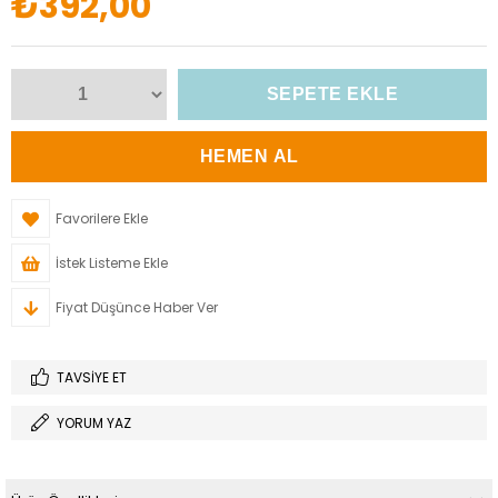
₺392,00
Favorilere Ekle
İstek Listeme Ekle
Fiyat Düşünce Haber Ver
TAVSIYE ET
YORUM YAZ