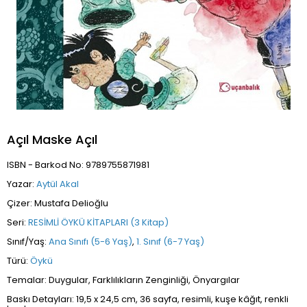
Açıl Maske Açıl
ISBN - Barkod No: 9789755871981
Yazar:
Aytül Akal
Çizer: Mustafa Delioğlu
Seri:
RESİMLİ ÖYKÜ KİTAPLARI (3 Kitap)
Sınıf/Yaş:
Ana Sınıfı (5-6 Yaş)
,
1. Sınıf (6-7 Yaş)
Türü:
Öykü
Temalar: Duygular, Farklılıkların Zenginliği, Önyargılar
Baskı Detayları: 19,5 x 24,5 cm, 36 sayfa, resimli, kuşe kâğıt, renkli