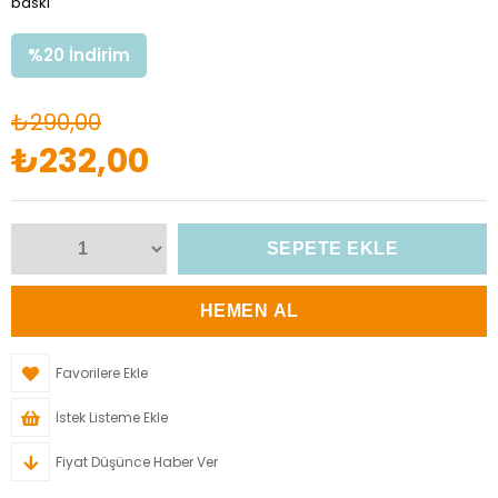
baskı
%
20
İndirim
₺290,00
₺232,00
Favorilere Ekle
İstek Listeme Ekle
Fiyat Düşünce Haber Ver