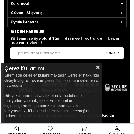
Kurumsal
Güvenli Alışveriş
Üyelik İşlemleri
BIZDEN HABERLER
Bültenimize üye olun! Tüm indirim ve fırsatlardan ilk sizin
haberiniz olsun !
GÖNDER
Çerez Kullanımı
Sitemizde çerezler kullanılmaktadır. Çerezler hakkında
detaylı bilgi almak için
Çerez Politikası
’nı incelemenizi
rica ederiz.
Siteyi kullanımınızı analiz etmek, hedefleme
faaliyetleri yapmak, içerik ve reklamları
kişiselleştirmek için çerez kullanımına izin
veriyorsanız, lütfen "
Kabul Ediyorum
" seçeneğini
© 2026
tudemkitabevi.com
- Tüm Hakları Saklıdır.
tıklayınız.