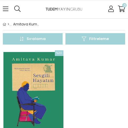
0
Amitava Kumar
Sıralama
Filtreleme
%30
İndirim
%30İndirim