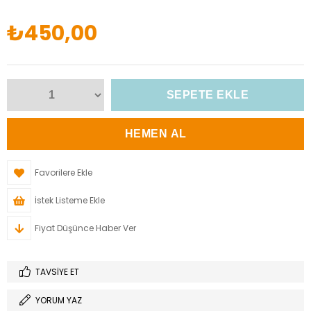
₺450,00
Favorilere Ekle
İstek Listeme Ekle
Fiyat Düşünce Haber Ver
TAVSIYE ET
YORUM YAZ