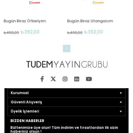
Bugün Biraz Öfkeliyim
Bugün Biraz Utangacım
₺392,00
₺392,00
₺490,00
₺490,00
1
Kurumsal
Güvenli Alışveriş
Üyelik İşlemleri
BIZDEN HABERLER
Bültenimize üye olun! Tüm indirim ve fırsatlardan ilk sizin
haberiniz olsun !