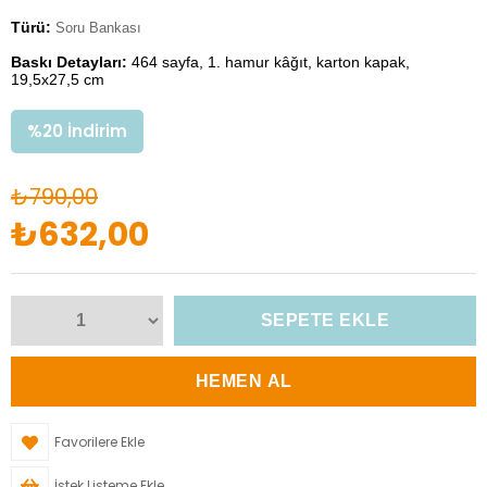
Türü:
Soru Bankası
Baskı Detayları:
464 sayfa, 1. hamur kâğıt, karton kapak,
19,5x27,5 cm
%
20
İndirim
₺790,00
₺632,00
Favorilere Ekle
İstek Listeme Ekle