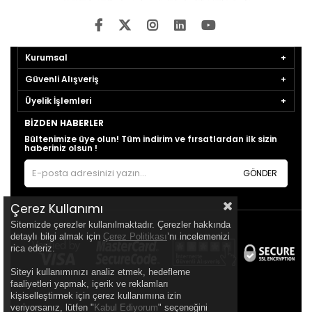
Kurumsal
Güvenli Alışveriş
Üyelik İşlemleri
BIZDEN HABERLER
Bültenimize üye olun! Tüm indirim ve fırsatlardan ilk sizin
haberiniz olsun !
GÖNDER
Çerez Kullanımı
Sitemizde çerezler kullanılmaktadır. Çerezler hakkında
detaylı bilgi almak için
Çerez Politikası
’nı incelemenizi
rica ederiz.
Siteyi kullanımınızı analiz etmek, hedefleme
faaliyetleri yapmak, içerik ve reklamları
kişiselleştirmek için çerez kullanımına izin
veriyorsanız, lütfen "
Kabul Ediyorum
" seçeneğini