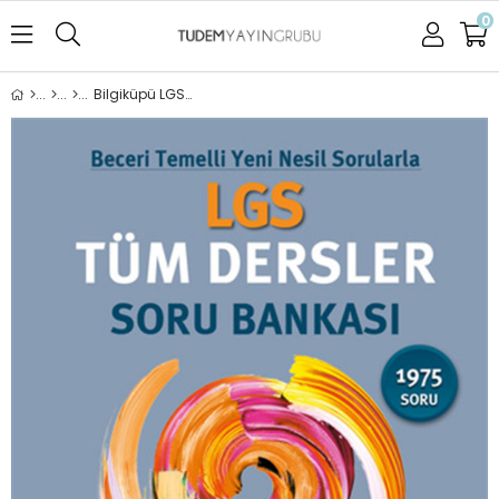
0
Bilgiküpü LGS Tüm Dersler Soru Bankası