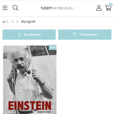
0
Biyografi
Sıralama
Filtreleme
%30
İndirim
%30İndirim