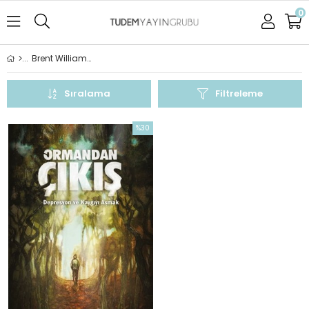
0
Brent Williams - Korkut Öztekin
Sıralama
Filtreleme
%30
İndirim
%30İndirim