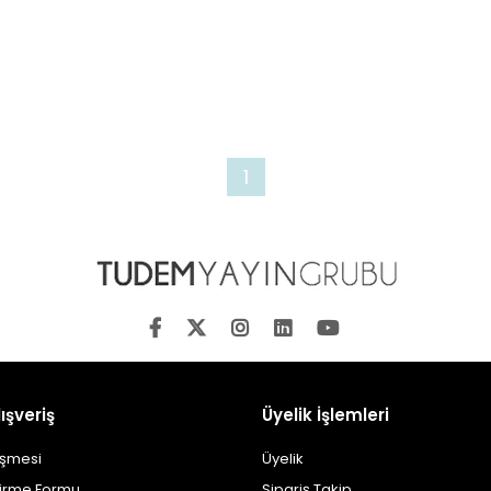
1
ışveriş
Üyelik İşlemleri
eşmesi
Üyelik
dirme Formu
Sipariş Takip