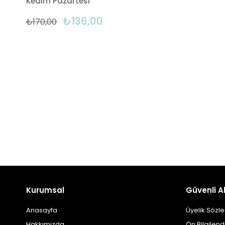
Kedim Pazartesi
₺136,00
₺170,00
Kurumsal
Güvenli Al
Anasayfa
Üyelik Sözl
Hakkımızda
Ön Bilgilen