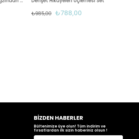
Dehşet Hikâyeleri: Tünelin Ağzından Dehşet Hikâyeleri
Dehşet Hikâyeleri Üçlemesi Set
₺788,00
₺985,00
BIZDEN HABERLER
Bültenimize üye olun! Tüm indirim ve
fırsatlardan ilk sizin haberiniz olsun !