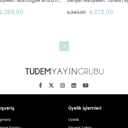
Dehşet Hikâyeleri: Montague Amca'nın Dehşet Hikâyeleri:
₺288,00
₺272,00
₺340,00
1
ışveriş
Üyelik İşlemleri
eşmesi
Üyelik
dirme Formu
Sipariş Takip