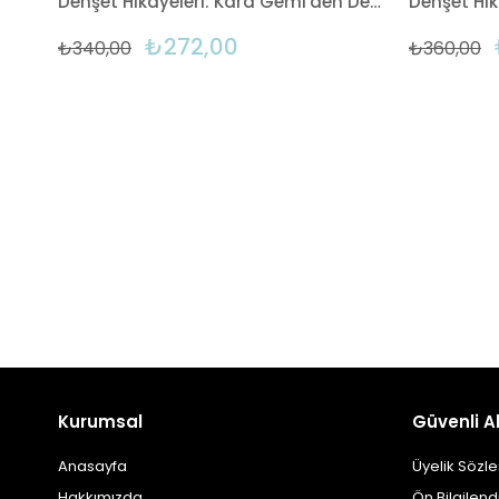
Dehşet Hikâyeleri: Kara Gemi'den Dehşet Hikâyeleri
₺272,00
₺340,00
₺360,00
Kurumsal
Güvenli Al
Anasayfa
Üyelik Sözl
Hakkımızda
Ön Bilgilen