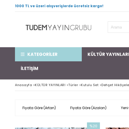
1000 TL ve üzeri alışverişlerde ücretsiz kargo!
KATEGORİLER
KÜLTÜR YAYINLAR
İLETİŞİM
Anasayfa
>
KÜLTÜR YAYINLARI
>
Türler
>
Kutulu Set
>
Dehşet Hikâyele
Fiyata Göre (Artan)
Fiyata Göre (Azalan)
Yeni
%20