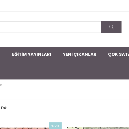
I
EĞİTİM YAYINLARI
YENİ ÇIKANLAR
ÇOK SAT
ri
-Eski
%20