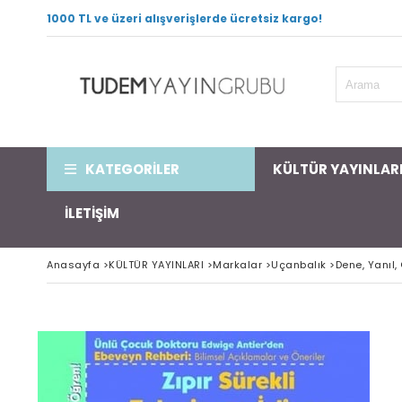
1000 TL ve üzeri alışverişlerde ücretsiz kargo!
KATEGORİLER
KÜLTÜR YAYINLAR
İLETİŞİM
Anasayfa
>
KÜLTÜR YAYINLARI
>
Markalar
>
Uçanbalık
>
Dene, Yanıl, 