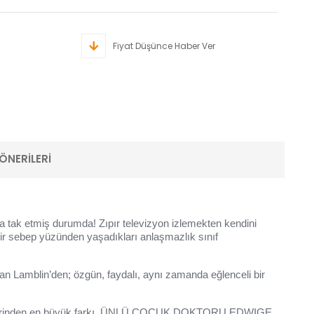
Fiyat Düşünce Haber Ver
ÖNERILERI
na tak etmiş durumda! Zıpır televizyon izlemekten kendini
n bir sebep yüzünden yaşadıkları anlaşmazlık sınıf
ian Lamblin’den; özgün, faydalı, aynı zamanda eğlenceli bir
n benzerlerinden en büyük farkı, ÜNLÜ ÇOCUK DOKTORU EDWIGE