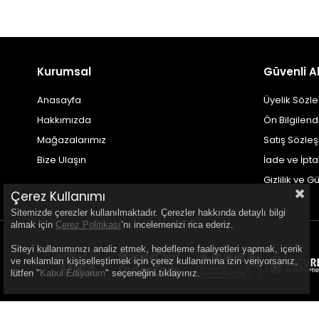
Kurumsal
Güvenli Al
Anasayfa
Üyelik Sözl
Hakkımızda
Ön Bilgilen
Mağazalarımız
Satış Sözle
Bize Ulaşın
İade ve İpt
Gizlilik ve G
Çerez Kullanımı
Sitemizde çerezler kullanılmaktadır. Çerezler hakkında detaylı bilgi
almak için
Çerez Politikası
’nı incelemenizi rica ederiz.
Siteyi kullanımınızı analiz etmek, hedefleme faaliyetleri yapmak, içerik
ve reklamları kişiselleştirmek için çerez kullanımına izin veriyorsanız,
lütfen "
Kabul Ediyorum
" seçeneğini tıklayınız.