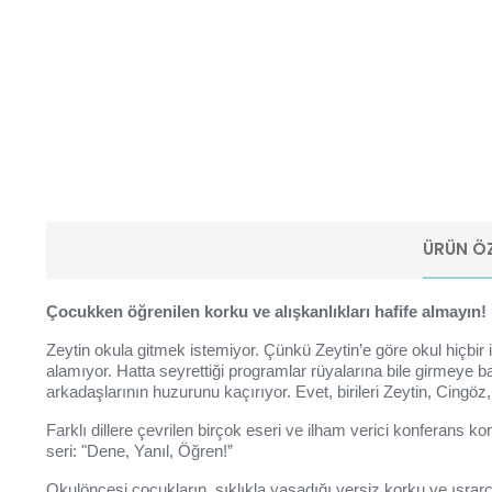
ÜRÜN ÖZ
Çocukken öğrenilen korku ve alışkanlıkları hafife almayın!
Zeytin okula gitmek istemiyor. Çünkü Zeytin’e göre okul hiçbir
alamıyor. Hatta seyrettiği programlar rüyalarına bile girmeye ba
arkadaşlarının huzurunu kaçırıyor. Evet, birileri Zeytin, Cingöz
Farklı dillere çevrilen birçok eseri ve ilham verici konferans 
seri: "Dene, Yanıl, Öğren!”
Okulöncesi çocukların, sıklıkla yaşadığı yersiz korku ve ısr