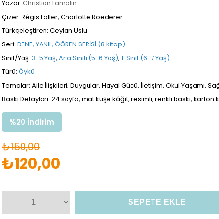
Yazar:
Christian Lamblin
Çizer: Régis Faller, Charlotte Roederer
Türkçeleştiren: Ceylan Uslu
Seri:
DENE, YANIL, ÖĞREN SERİSİ (8 Kitap)
Sınıf/Yaş:
3-5 Yaş
,
Ana Sınıfı (5-6 Yaş)
,
1. Sınıf (6-7 Yaş)
Türü:
Öykü
Temalar: Aile İlişkileri, Duygular, Hayal Gücü, İletişim, Okul Yaşamı, 
Baskı Detayları: 24 sayfa, mat kuşe kâğıt, resimli, renkli baskı, karto
%
20
İndirim
₺150,00
₺120,00