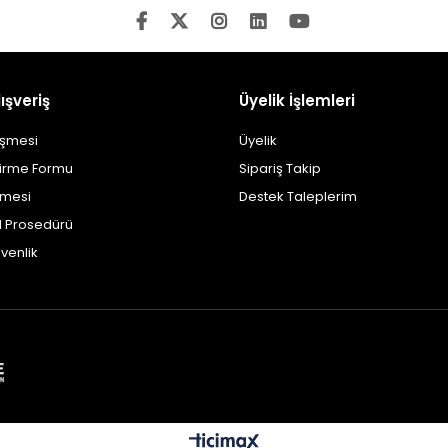
ışveriş
Üyelik İşlemleri
eşmesi
Üyelik
dirme Formu
Sipariş Takip
şmesi
Destek Taleplerim
al Prosedürü
üvenlik