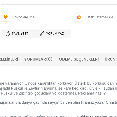
Favorilere Ekle
İstek Listeme Ekle
TAVSIYE ET
YORUM YAZ
ELLIKLERI
YORUMLAR
(0)
ÖDEME SEÇENEKLERI
ÜRÜN 
 işe yaramıyor. Cingöz karanlıktan korkuyor. Üstelik bu korkusu canı
şladı! Püskül ile Zeytin’in arasına ise kara kedi girdi. Öyle ki; suda
, Püskül ve Zıpır gibi çocuklara yol göstermeli. Peki ama nasıl?..
konuşmalarıyla dünya çapında saygın bir yeri olan Fransız yazar Christ
arcı davranış temelli sorunları aşabilmeleri için yaratılan dizini