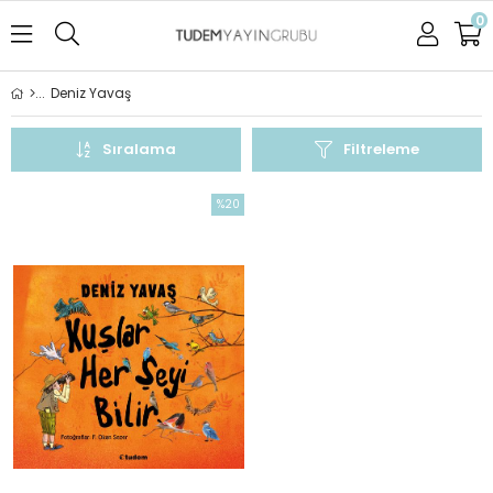
0
Deniz Yavaş
Sıralama
Filtreleme
%20
İndirim
%20İndirim