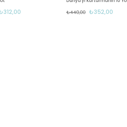
ot
Dünya'yı Kurtarmanın 10 Yo
₺312,00
₺352,00
₺440,00