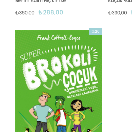
Benim Adım Hiç Kimse
Kaçak Rob
₺288,00
₺360,00
₺390,00
%20
İndirim
%20İndirim