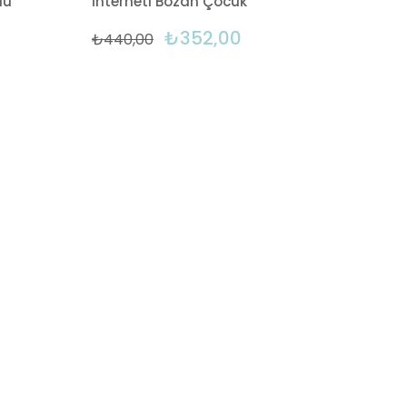
lu
İnterneti Bozan Çocuk
₺352,00
₺440,00