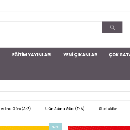
I
EĞİTİM YAYINLARI
YENİ ÇIKANLAR
ÇOK SAT
 Adına Göre (A>Z)
Ürün Adına Göre (Z<A)
Stoktakiler
%20