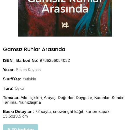
Gamsız Ruhlar Arasında
ISBN - Barkod No:
9786256084032
Yazar:
Sezen Kayhan
Sınıf/Yaş:
Yetişkin
Türü:
Öykü
Temalar:
Aile İlişkileri, Arayış, Değerler, Duygular, Kadınlar, Kendini
Tanıma, Yalnızlaşma
Baskı Detayları:
72 sayfa, snowbright kâğıt, karton kapak,
13,5x19,5 cm
%
30
İndirim