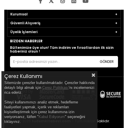
Kurumsal
Güvenli Alışveriş
Üyelik İşlemleri
BIZDEN HABERLER
Bültenimize üye olun! Tüm indirim ve fırsatlardan ilk sizin
haberiniz olsun !
GÖNDER
Çerez Kullanımı
Sitemizde çerezler kullanılmaktadır. Çerezler hakkında
detaylı bilgi almak için
Çerez Politikası
’nı incelemenizi
rica ederiz.
Siteyi kullanımınızı analiz etmek, hedefleme
faaliyetleri yapmak, içerik ve reklamları
kişiselleştirmek için çerez kullanımına izin
veriyorsanız, lütfen "
Kabul Ediyorum
" seçeneğini
© 2026
tudemkitabevi.com
- Tüm Hakları Saklıdır.
tıklayınız.