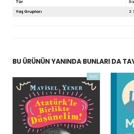
Tür
Ba
Yaş Grupları
3.
BU ÜRÜNÜN YANINDA BUNLARI DA TAV
0
%20
im
İndirim
ndirim
%20İndirim