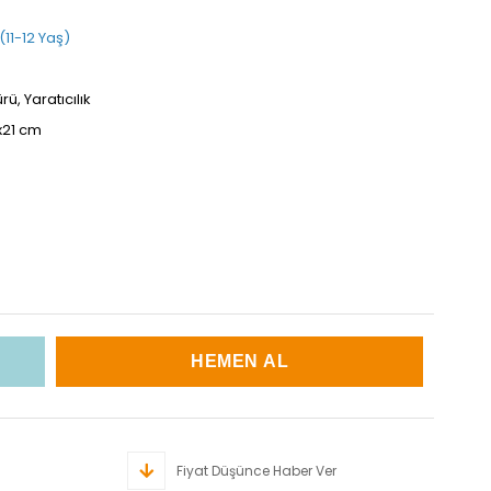
 (11-12 Yaş)
, Yaratıcılık
5x21 cm
Fiyat Düşünce Haber Ver