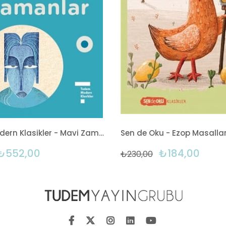
Tudem Modern Klasikler - Mavi Zamanlar
₺552,00
₺184,00
₺230,00