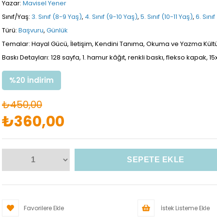
Yazar:
Mavisel Yener
Sınıf/Yaş:
3. Sınıf (8-9 Yaş)
,
4. Sınıf (9-10 Yaş)
,
5. Sınıf (10-11 Yaş)
,
6. Sınıf
Türü:
Başvuru
,
Günlük
Temalar: Hayal Gücü, İletişim, Kendini Tanıma, Okuma ve Yazma Kültürü
Baskı Detayları: 128 sayfa, 1. hamur kâğıt, renkli baskı, flekso kapak, 1
%
20
İndirim
₺450,00
₺360,00
Favorilere Ekle
İstek Listeme Ekle