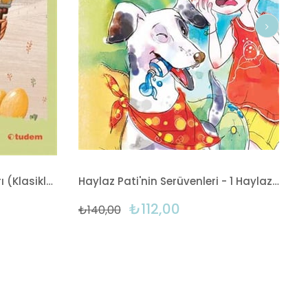
Sen de Oku - Ezop Masalları (Klasikler)
Haylaz Pati'nin Serüvenleri - 1 Haylaz Köpek Pati
₺112,00
₺140,00