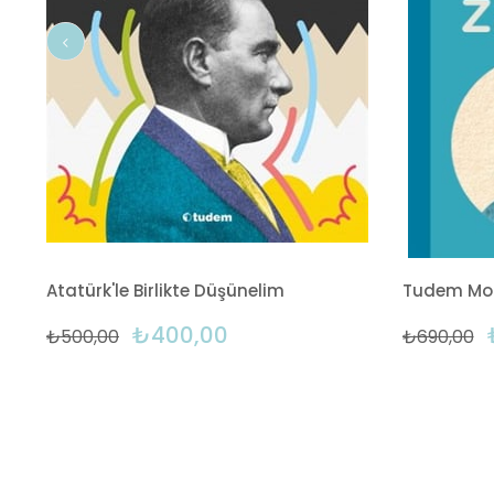
Atatürk'le Birlikte Düşünelim
₺400,00
₺500,00
₺690,00