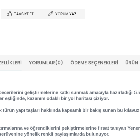
TAVSIYE ET
YORUM YAZ
ELLIKLERI
YORUMLAR
(0)
ÖDEME SEÇENEKLERI
ÜRÜN 
cerilerini geliştirmelerine katkı sunmak amacıyla hazırladığı
Gü
ler eşliğinde, kazanım odaklı bir yol haritası çiziyor.
 türün yapı taşları hakkında kapsamlı bir bakış sunan bu kılavuz e
 artırmalarına ve öğrendiklerini pekiştirmelerine fırsat tanıyan Ye
 serüvenine yönelik renkli paylaşımlarda bulunuyor.