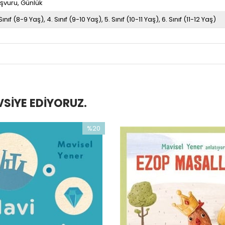
şvuru
Günlük
 Sınıf (8-9 Yaş)
4. Sınıf (9-10 Yaş)
5. Sınıf (10-11 Yaş)
6. Sınıf (11-12 Yaş)
SIYE EDIYORUZ.
%20
İndirim
%20İndirim