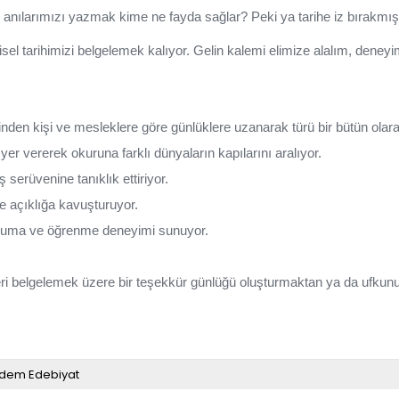
, anılarımızı yazmak kime ne fayda sağlar? Peki ya tarihe iz bırakmış
işisel tarihimizi belgelemek kalıyor. Gelin kalemi elimize alalım, deneyi
inden kişi ve mesleklere göre günlüklere uzanarak türü bir bütün olarak
yer vererek okuruna farklı dünyaların kapılarını aralıyor.
 serüvenine tanıklık ettiriyor.
de açıklığa kavuşturuyor.
r okuma ve öğrenme deneyimi sunuyor.
eri belgelemek üzere bir teşekkür günlüğü oluşturmaktan ya da ufkunu
dem Edebiyat