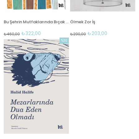
Bu Şehrin Mutfaklarında Bıçak Yok
Ölmek Zor İş
₺322,00
₺203,00
₺460,00
₺290,00
%30
İndirim
%30İndirim