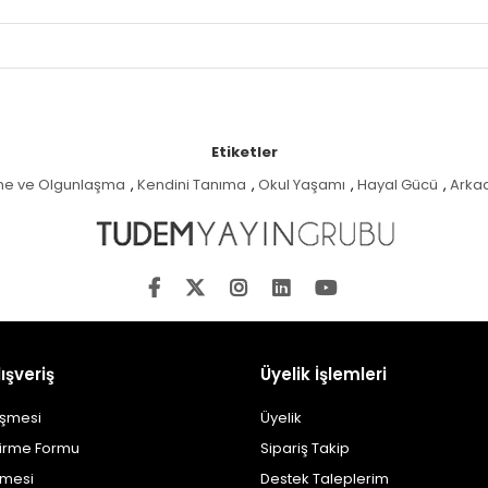
Etiketler
e ve Olgunlaşma
,
Kendini Tanıma
,
Okul Yaşamı
,
Hayal Gücü
,
Arkad
ışveriş
Üyelik İşlemleri
eşmesi
Üyelik
dirme Formu
Sipariş Takip
şmesi
Destek Taleplerim