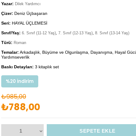
Yazar:
Dilek Yardımcı
Çizer:
Deniz Üçbaşaran
Seri:
HAYAL ÜÇLEMESİ
Sınıf/Yaş:
,
,
6. Sınıf (11-12 Yaş)
7. Sınıf (12-13 Yaş)
8. Sınıf (13-14 Yaş)
Türü:
Roman
Temalar:
Arkadaşlık, Büyüme ve Olgunlaşma, Dayanışma, Hayal Gücü, 
Yardımseverlik
Baskı Detayları:
3 kitaplık set
%
20
İndirim
₺985,00
₺788,00