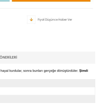
Fiyat Düşünce Haber Ver
ÖNERILERI
e hayal kurdular, sonra bunları gerçeğe dönüştürdüler.
Şimdi