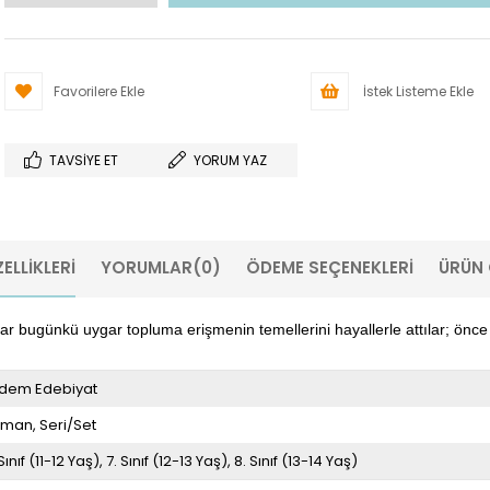
Favorilere Ekle
İstek Listeme Ekle
TAVSIYE ET
YORUM YAZ
ELLIKLERI
YORUMLAR
(0)
ÖDEME SEÇENEKLERI
ÜRÜN 
lar bugünkü uygar topluma erişmenin temellerini hayallerle attılar; önc
dem Edebiyat
oman
Seri/Set
Sınıf (11-12 Yaş)
7. Sınıf (12-13 Yaş)
8. Sınıf (13-14 Yaş)