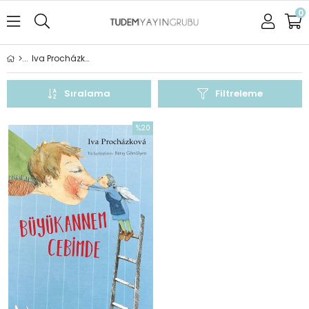
0
Iva Procházková
Sıralama
Filtreleme
%20
İndirim
%20İndirim