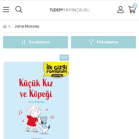
0
Jane Massey
Sıralama
Filtreleme
%30
İndirim
%30İndirim