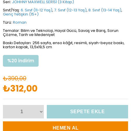
Seri:
JOHHNY MAXWELL SERİSİ (3 Kitap)
Sınıf/Yaş:
6. Sınıf (11-12 Yaş)
,
7. Sınıf (12-13 Yaş)
,
8. Sınıf (13-14 Yaş)
,
Genç Yetişkin (15+)
Türü:
Roman
Temalar: Bilim ve Teknoloji, Hayal Gücü, Savaş ve Barış, Sorun
Çözme, Tarih ve Medeniyet
Baskı Detayları: 256 sayfa, enso kâğıt, resimli, siyah-beyaz baskı,
karton kapak, 13,5x19,5 cm
%
20
İndirim
₺390,00
₺312,00