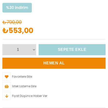
%
30
İndirim
₺790,00
₺553,00
Favorilere Ekle
İstek Listeme Ekle
Fiyat Düşünce Haber Ver