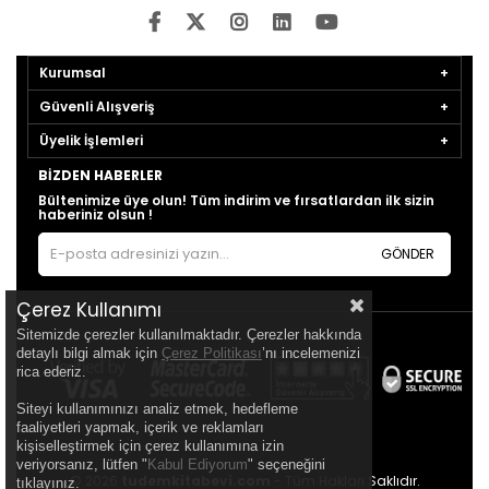
Kurumsal
Güvenli Alışveriş
Üyelik İşlemleri
BIZDEN HABERLER
Bültenimize üye olun! Tüm indirim ve fırsatlardan ilk sizin
haberiniz olsun !
GÖNDER
Çerez Kullanımı
Sitemizde çerezler kullanılmaktadır. Çerezler hakkında
detaylı bilgi almak için
Çerez Politikası
’nı incelemenizi
rica ederiz.
Siteyi kullanımınızı analiz etmek, hedefleme
faaliyetleri yapmak, içerik ve reklamları
kişiselleştirmek için çerez kullanımına izin
veriyorsanız, lütfen "
Kabul Ediyorum
" seçeneğini
© 2026
tudemkitabevi.com
- Tüm Hakları Saklıdır.
tıklayınız.