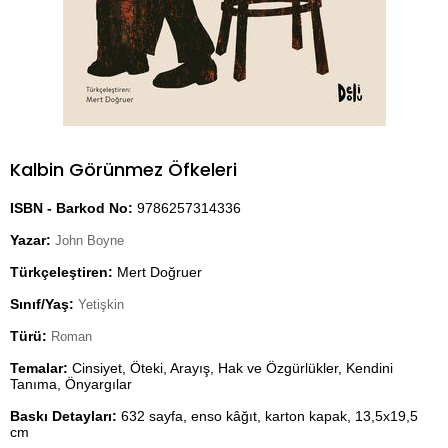
Kalbin Görünmez Öfkeleri
ISBN - Barkod No:
9786257314336
Yazar:
John Boyne
Türkçeleştiren:
Mert Doğruer
Sınıf/Yaş:
Yetişkin
Türü:
Roman
Temalar:
Cinsiyet, Öteki, Arayış, Hak ve Özgürlükler, Kendini
Tanıma, Önyargılar
Baskı Detayları:
632 sayfa, enso kâğıt, karton kapak, 13,5x19,5
cm