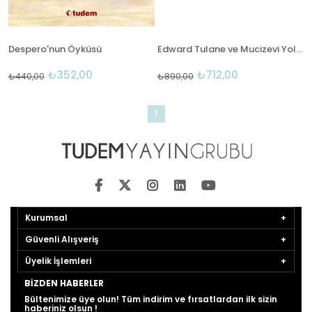
Despero'nun Öyküsü
Edward Tulane ve Mucizevi Yolculuk
₺352,00
₺712,00
₺440,00
₺890,00
1
Kurumsal
Güvenli Alışveriş
Üyelik İşlemleri
BIZDEN HABERLER
Bültenimize üye olun! Tüm indirim ve fırsatlardan ilk sizin
haberiniz olsun !