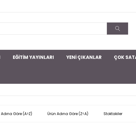
I
EĞİTİM YAYINLARI
YENİ ÇIKANLAR
ÇOK SAT
 Adına Göre (A>Z)
Ürün Adına Göre (Z<A)
Stoktakiler