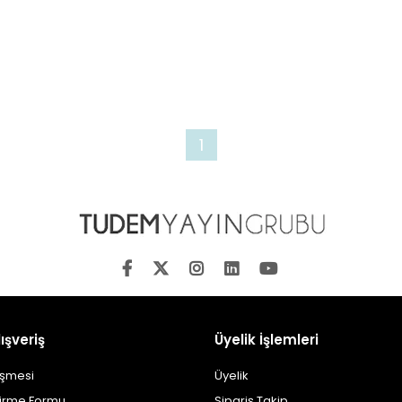
1
ışveriş
Üyelik İşlemleri
eşmesi
Üyelik
dirme Formu
Sipariş Takip