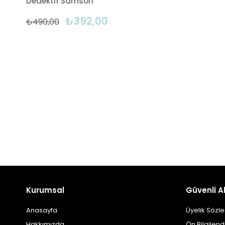
Dedektif Samson
₺392,00
₺490,00
Kurumsal
Güvenli Al
Anasayfa
Üyelik Sözl
Hakkımızda
Ön Bilgilen