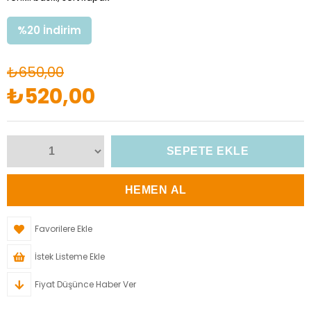
%
20
İndirim
₺650,00
₺520,00
Favorilere Ekle
İstek Listeme Ekle
Fiyat Düşünce Haber Ver