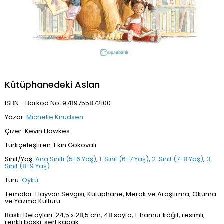
Kütüphanedeki Aslan
ISBN - Barkod No: 9789755872100
Yazar:
Michelle Knudsen
Çizer: Kevin Hawkes
Türkçeleştiren: Ekin Gökovalı
Sınıf/Yaş:
Ana Sınıfı (5-6 Yaş)
,
1. Sınıf (6-7 Yaş)
,
2. Sınıf (7-8 Yaş)
,
3.
Sınıf (8-9 Yaş)
Türü:
Öykü
Temalar: Hayvan Sevgisi, Kütüphane, Merak ve Araştırma, Okuma
ve Yazma Kültürü
Baskı Detayları: 24,5 x 28,5 cm, 48 sayfa, 1. hamur kâğıt, resimli,
renkli baskı, sert kapak