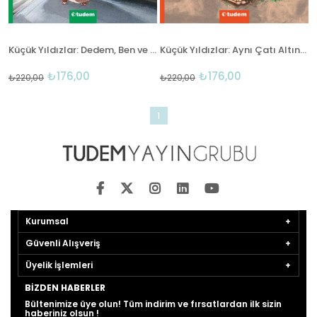
Küçük Yıldızlar: Dedem, Ben ve Definemiz
Küçük Yıldızlar: Aynı Çatı Altında
₺176,00
₺176,00
₺220,00
₺220,00
1
Kurumsal
Güvenli Alışveriş
Üyelik İşlemleri
BIZDEN HABERLER
Bültenimize üye olun! Tüm indirim ve fırsatlardan ilk sizin
haberiniz olsun !