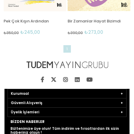
Pek Çok Kışın Ardından
Bir Zamanlar Hayat Bizimdi
₺245,00
₺273,00
₺350,00
₺390,00
1
Kurumsal
Güvenli Alışveriş
Üyelik İşlemleri
BIZDEN HABERLER
Bültenimize üye olun! Tüm indirim ve fırsatlardan ilk sizin
haberiniz olsun !