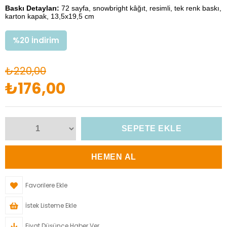
Baskı Detayları:
72 sayfa, snowbright kâğıt, resimli, tek renk baskı,
karton kapak, 13,5x19,5 cm
%
20
İndirim
₺220,00
₺176,00
Favorilere Ekle
İstek Listeme Ekle
Fiyat Düşünce Haber Ver