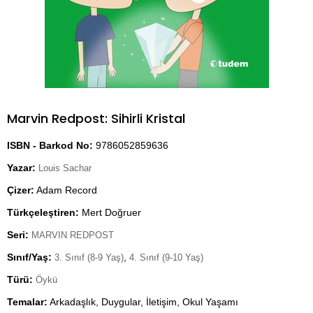
Marvin Redpost: Sihirli Kristal
ISBN - Barkod No:
9786052859636
Yazar:
Louis Sachar
Çizer:
Adam Record
Türkçeleştiren:
Mert Doğruer
Seri:
MARVIN REDPOST
Sınıf/Yaş:
,
3. Sınıf (8-9 Yaş)
4. Sınıf (9-10 Yaş)
Türü:
Öykü
Temalar:
Arkadaşlık, Duygular, İletişim, Okul Yaşamı