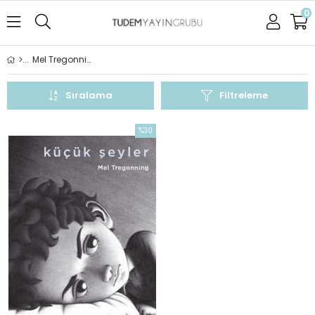
0
Mel Tregonning
Sıralama
Filtreleme
%30
İndirim
%30İndirim