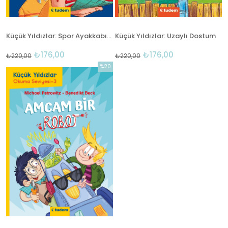
Küçük Yıldızlar: Spor Ayakkabıda Kungfu
Küçük Yıldızlar: Uzaylı Dostum
₺176,00
₺176,00
₺220,00
₺220,00
%20
İndirim
%20İndirim