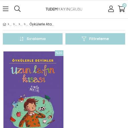
0
Öykülerle Atasözleri ve Deyimler
Sıralama
Filtreleme
%20
İndirim
%20İndirim