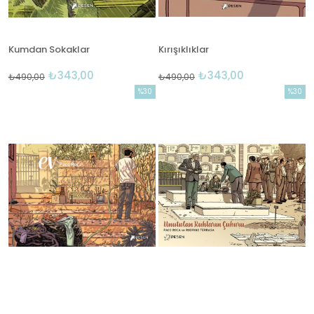
Kumdan Sokaklar
Kırışıklıklar
₺343,00
₺343,00
₺490,00
₺490,00
%30
%30
İndirim
İndirim
%30İndirim
%30İndi