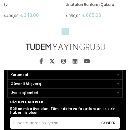
Ev
Unutulan Ruhların Çukuru
₺343,00
₺665,00
₺490,00
₺950,00
1
Kurumsal
Güvenli Alışveriş
Üyelik İşlemleri
BIZDEN HABERLER
Bültenimize üye olun! Tüm indirim ve fırsatlardan ilk sizin
haberiniz olsun !
GÖNDER