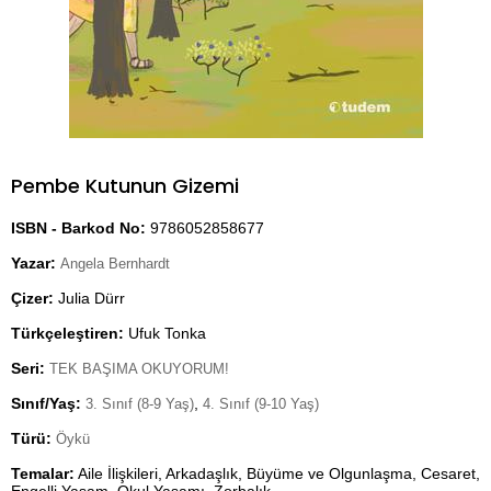
Pembe Kutunun Gizemi
ISBN - Barkod No:
9786052858677
Yazar:
Angela Bernhardt
Çizer:
Julia Dürr
Türkçeleştiren:
Ufuk Tonka
Seri:
TEK BAŞIMA OKUYORUM!
Sınıf/Yaş:
,
3. Sınıf (8-9 Yaş)
4. Sınıf (9-10 Yaş)
Türü:
Öykü
Temalar:
Aile İlişkileri, Arkadaşlık, Büyüme ve Olgunlaşma, Cesaret,