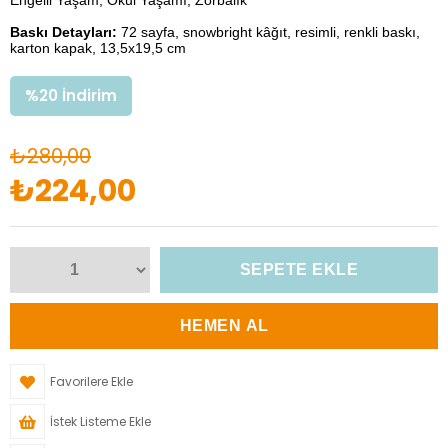
Engelli Yaşam, Okul Yaşamı, Zorbalık
Baskı Detayları:
72 sayfa, snowbright kâğıt, resimli, renkli baskı,
karton kapak, 13,5x19,5 cm
%
20
İndirim
₺280,00
₺224,00
Favorilere Ekle
İstek Listeme Ekle