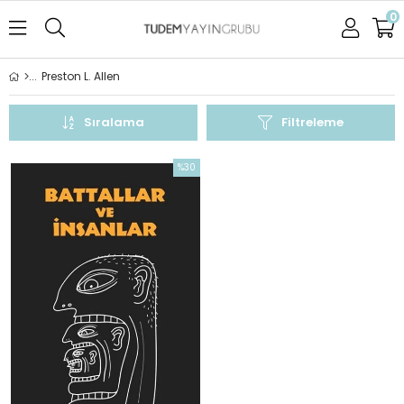
0
Preston L. Allen
Sıralama
Filtreleme
%30
İndirim
%30İndirim