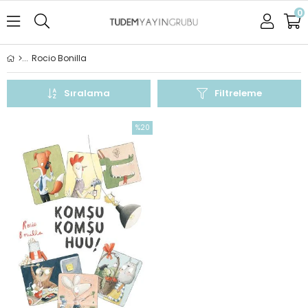
0
Rocio Bonilla
Sıralama
Filtreleme
%20
İndirim
%20İndirim