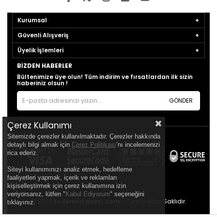
Kurumsal
Güvenli Alışveriş
Üyelik İşlemleri
BIZDEN HABERLER
Bültenimize üye olun! Tüm indirim ve fırsatlardan ilk sizin
haberiniz olsun !
GÖNDER
Çerez Kullanımı
Sitemizde çerezler kullanılmaktadır. Çerezler hakkında
detaylı bilgi almak için
Çerez Politikası
’nı incelemenizi
rica ederiz.
Siteyi kullanımınızı analiz etmek, hedefleme
faaliyetleri yapmak, içerik ve reklamları
kişiselleştirmek için çerez kullanımına izin
veriyorsanız, lütfen "
Kabul Ediyorum
" seçeneğini
© 2026
tudemkitabevi.com
- Tüm Hakları Saklıdır.
tıklayınız.