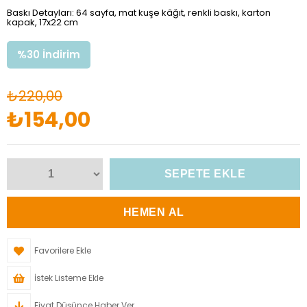
Baskı Detayları: 64 sayfa, mat kuşe kâğıt, renkli baskı, karton
kapak, 17x22 cm
%
30
İndirim
₺220,00
₺154,00
Favorilere Ekle
İstek Listeme Ekle
Fiyat Düşünce Haber Ver