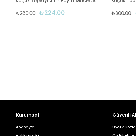
Küçük Toplayıcının Büyük Macerası
Küçük Topl
₺224,00
₺280,00
₺300,00
Kurumsal
Güvenli Al
Anasayfa
Üyelik Sözl
Hakkımızda
Ön Bilgilen