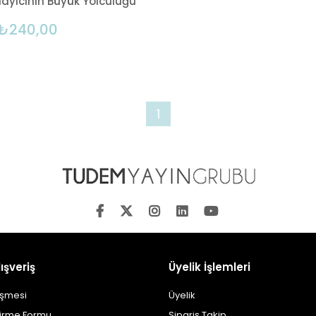
ayıcının Büyük Yolculuğu
₺240,00
1
ışveriş
Üyelik İşlemleri
eşmesi
Üyelik
dirme Formu
Sipariş Takip