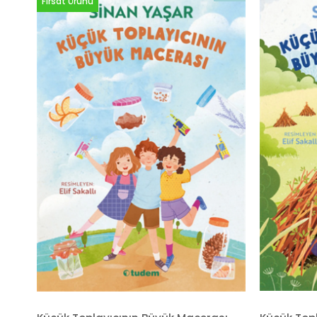
Fırsat Ürünü
İndirim
%20İndirim