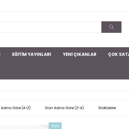
I
EĞİTİM YAYINLARI
YENİ ÇIKANLAR
ÇOK SAT
 Adına Göre (A>Z)
Ürün Adına Göre (Z<A)
Stoktakiler
%20