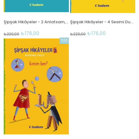
Şipşak Hikâyeler - 2 Anlatsam, İnanır Mısın?
Şipşak Hikâyeler - 4 Sesimi Duyan Var Mı?
₺176,00
₺176,00
₺220,00
₺220,00
%20
İndirim
%20İndirim