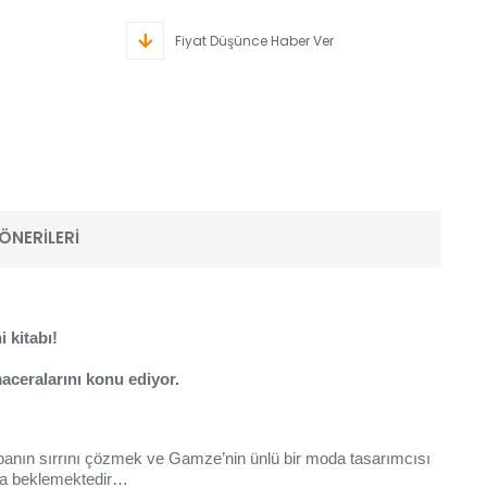
Fiyat Düşünce Haber Ver
ÖNERILERI
 kitabı!
aceralarını konu ediyor.
arabanın sırrını çözmek ve Gamze’nin ünlü bir moda tasarımcısı
era beklemektedir…