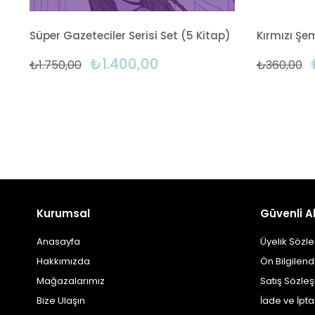
Süper Gazeteciler Serisi Set (5 Kitap)
Kırmızı Şe
₺1.400,00
₺1.750,00
₺360,00
Kurumsal
Güvenli Al
Anasayfa
Üyelik Sözl
Hakkımızda
Ön Bilgilen
Mağazalarımız
Satış Sözle
Bize Ulaşın
İade ve İpt