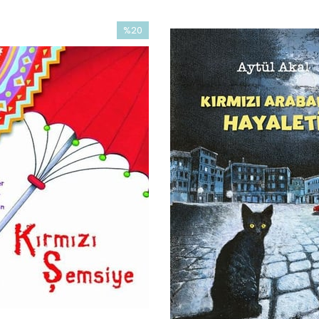
%20
İndirim
%20İndirim