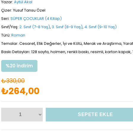
Yazar:
Aytül Akal
Çizer: Yusuf Tansu Özel
Seri:
SÜPER ÇOCUKLAR (4 Kitap)
Sınıf/Yaş:
2. Sınıf (7-8 Yaş)
,
3. Sınıf (8-9 Yaş)
,
4. Sınıf (9-10 Yaş)
Türü:
Roman
Temalar: Cesaret, Etik Değerler, İyi ve Kötü, Merak ve Araştırma, Yaratı
Baskı Detayları: 128 sayfa, holmen, renkli baskı, resimli, karton kapak,
%
20
İndirim
₺330,00
₺264,00