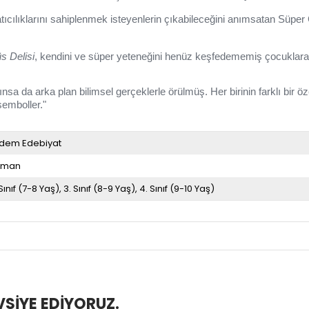
ratıcılıklarını sahiplenmek isteyenlerin çıkabileceğini anımsatan Süpe
s Delisi
, kendini ve süper yeteneğini henüz keşfedememiş çocuklara 
 da arka plan bilimsel gerçeklerle örülmüş. Her birinin farklı bir öz
semboller."
dem Edebiyat
oman
 Sınıf (7-8 Yaş)
3. Sınıf (8-9 Yaş)
4. Sınıf (9-10 Yaş)
SIYE EDIYORUZ.