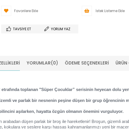
Favorilere Ekle
İstek Listeme Ekle
TAVSIYE ET
YORUM YAZ
ELLIKLERI
YORUMLAR
(0)
ÖDEME SEÇENEKLERI
ÜRÜN 
r etrafında toplanan "Süper Çocuklar” serisinin heyecan dolu yeni
zemli ve parlak bir nesnenin peşine düşen bir grup öğrencinin m
 bilincini aşılarken, hayatta özgün olmanın önemini vurguluyor.
den arabadan düşen parlak bir broş ile hareketlenir! Broşun, gizemli 
lere, kokulara ve seslere karşı hassas kahramanlarımızı yeni bir mac