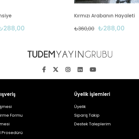
msiye
Kırmızı Arabanın Hayaleti
₺288,00
₺288,00
₺360,00
ışveriş
Üyelik İşlemleri
eşmesi
Üyelik
dirme Formu
Sipariş Takip
şmesi
Destek Taleplerim
al Prosedürü