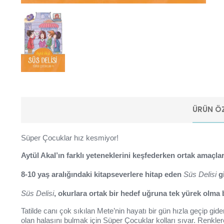
ÜRÜN ÖZ
Süper Çocuklar hız kesmiyor!
Aytül Akal’ın farklı yeteneklerini keşfederken ortak amaçla
8-10 yaş aralığındaki kitapseverlere hitap eden
Süs Delisi
gi
Süs Delisi
, okurlara ortak bir hedef uğruna tek yürek olma
Tatilde canı çok sıkılan Mete’nin hayatı bir gün hızla geçip gi
olan halasını bulmak için Süper Çocuklar kolları sıvar. Renk