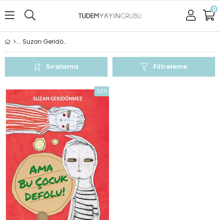
0
Suzan Geridönmez
Sıralama
Filtreleme
%20
İndirim
%20İndirim