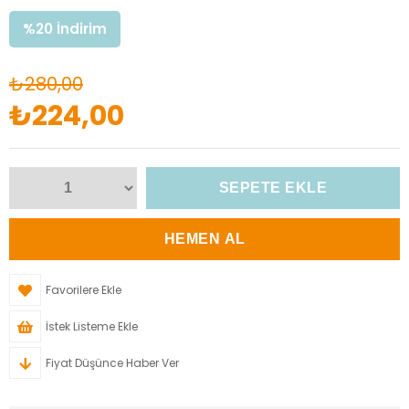
%
20
İndirim
₺280,00
₺224,00
Favorilere Ekle
İstek Listeme Ekle
Fiyat Düşünce Haber Ver