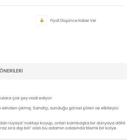
Fiyat Düşünce Haber Ver
ÖNERILERI
uculara çok şey vaat ediyor.
 elinden çıkmış. Sanatçı, sunduğu görsel şölen ve etkileyici
sıradan rüyaya’ noktayı koyup, onları bambaşka bir dünyaya dâhil
 sıra dışı biri’ olan bu adamın odasında tılsımlı bir kolye