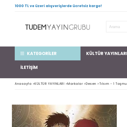
1000 TL ve üzeri alışverişlerde ücretsiz kargo!
KATEGORİLER
KÜLTÜR YAYINLAR
İLETİŞİM
Anasayfa
>
KÜLTÜR YAYINLARI
>
Markalar
>
Desen
>
Tılsım - 1 Taşmu