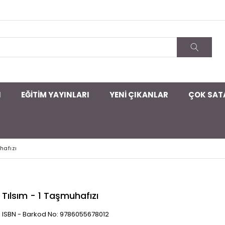
I
EĞİTİM YAYINLARI
YENİ ÇIKANLAR
ÇOK SAT
hafızı
Tılsım - 1 Taşmuhafızı
ISBN - Barkod No: 9786055678012