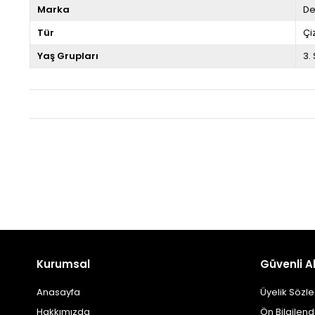
Marka
D
Tür
Çi
Yaş Grupları
3.
Kurumsal
Güvenli Al
Anasayfa
Üyelik Sözl
Hakkımızda
Ön Bilgilen