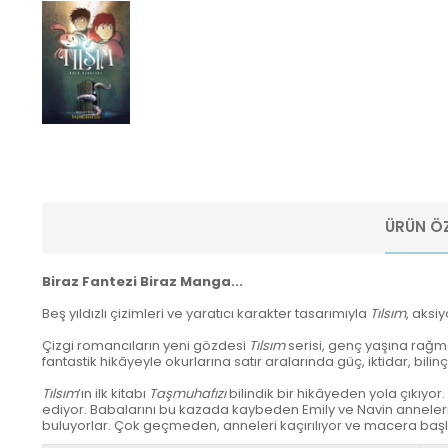
ÜRÜN ÖZ
Biraz Fantezi Biraz Manga...
Beş yıldızlı çizimleri ve yaratıcı karakter tasarımıyla
Tılsım
, aksi
Çizgi romancıların yeni gözdesi
Tılsım
serisi, genç yaşına rağme
fantastik hikâyeyle okurlarına satır aralarında güç, iktidar, bili
Tılsım
’ın ilk kitabı
Taşmuhafızı
bilindik bir hikâyeden yola çıkıyo
ediyor. Babalarını bu kazada kaybeden Emily ve Navin anneleriyl
buluyorlar. Çok geçmeden, anneleri kaçırılıyor ve macera başl