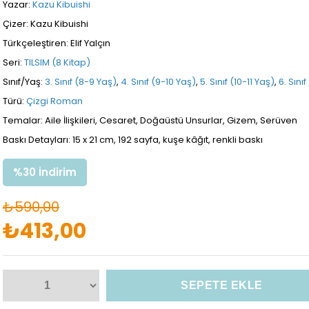
Yazar:
Kazu Kibuishi
Çizer: Kazu Kibuishi
Türkçeleştiren: Elif Yalçın
Seri:
TILSIM (8 Kitap)
Sınıf/Yaş:
3. Sınıf (8-9 Yaş)
,
4. Sınıf (9-10 Yaş)
,
5. Sınıf (10-11 Yaş)
,
6. Sınıf
Türü:
Çizgi Roman
Temalar: Aile İlişkileri, Cesaret, Doğaüstü Unsurlar, Gizem, Serüven
Baskı Detayları: 15 x 21 cm, 192 sayfa, kuşe kâğıt, renkli baskı
%
30
İndirim
₺590,00
₺413,00