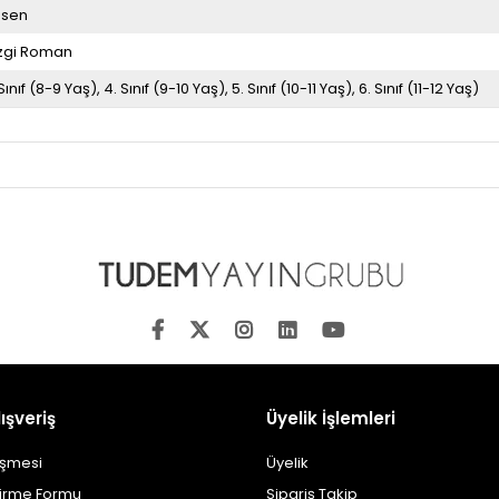
esen
zgi Roman
 Sınıf (8-9 Yaş)
4. Sınıf (9-10 Yaş)
5. Sınıf (10-11 Yaş)
6. Sınıf (11-12 Yaş)
ışveriş
Üyelik İşlemleri
eşmesi
Üyelik
dirme Formu
Sipariş Takip