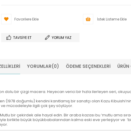
Favorilere Ekle
İstek Listeme Ekle
TAVSIYE ET
YORUM YAZ
ELLIKLERI
YORUMLAR
(0)
ÖDEME SEÇENEKLERI
ÜRÜN 
yon dolu bir çizgi macera. Heyecan verici bir hızla ilerleyen seri, okuy
n (1978 doğumlu) kendini kanıtlamış bir sanatçı olan Kazu Kibuishi’nin
nç ve mücadeleyle ilgili çok şey söylüyor.
r. Mutlu bir çekirdek aile hayal edin. Bir araba kazası bu ‘mutlu ama 
e birlikte büyük büyükbabalarından kalma eski eve yerleşiyor ve ‘biraz
ıyor.